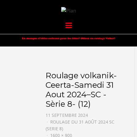
VOLKANIK-
SERGIO NANGERONI #16
Menu
ENDURANCE
Roulage volkanik-
Ceerta-Samedi 31
Aout 2024–SC -
Sèrie 8- (12)
11 SEPTEMBRE 2024
ROULAGE DU 31 AOÛT 2024 SC
(SERIE 8)
1600 × 900