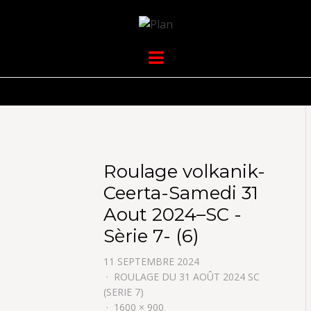
VOLKANIK-
SERGIO NANGERONI #16
Menu
ENDURANCE
Roulage volkanik-
Ceerta-Samedi 31
Aout 2024–SC -
Sèrie 7- (6)
11 SEPTEMBRE 2024
ROULAGE DU 31 AOÛT 2024 SC
(SERIE 7)
1600 × 900