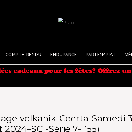
SERGIO NANGERONI #16
VOLKA
COMPTE-RENDU
ENDURANCE
PARTENARIAT
MÉ
ENDU
age volkanik-Ceerta-Samedi 3
 2024–SC -Sèrie 7- (55)