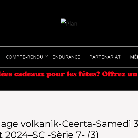
SERGIO NANGERONI #16
VOLKA
COMPTE-RENDU
ENDURANCE
PARTENARIAT
MÉ
ENDU
age volkanik-Ceerta-Samedi 3
 2024–SC -Sèrie 7- (3)