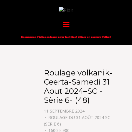
VOLKANIK-
SERGIO NANGERONI #16
Menu
ENDURANCE
Roulage volkanik-
Ceerta-Samedi 31
Aout 2024–SC -
Sèrie 6- (48)
11 SEPTEMBRE 2024
ROULAGE DU 31 AOÛT 2024 SC
(SERIE 6)
1600 × 900