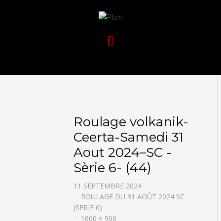
VOLKANIK-
SERGIO NANGERONI #16
Menu
ENDURANCE
Roulage volkanik-
Ceerta-Samedi 31
Aout 2024–SC -
Sèrie 6- (44)
11 SEPTEMBRE 2024
ROULAGE DU 31 AOÛT 2024 SC
(SERIE 6)
1600 × 900