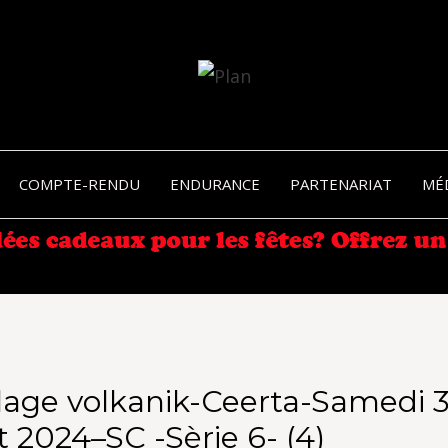
SERGIO NANGERONI #16
VOLKA
COMPTE-RENDU
ENDURANCE
PARTENARIAT
MÉ
ENDU
age volkanik-Ceerta-Samedi 3
 2024–SC -Sèrie 6- (4)