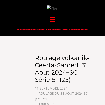
VOLKANIK-
SERGIO NANGERONI #16
Menu
ENDURANCE
Roulage volkanik-
Ceerta-Samedi 31
Aout 2024–SC -
Sèrie 6- (25)
11 SEPTEMBRE 2024
ROULAGE DU 31 AOÛT 2024 SC
(SERIE 6)
1600 × 900