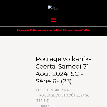
VOLKANIK-
SERGIO NANGERONI #16
Menu
ENDURANCE
Roulage volkanik-
Ceerta-Samedi 31
Aout 2024–SC -
Sèrie 6- (23)
11 SEPTEMBRE 2024
ROULAGE DU 31 AOÛT 2024 SC
(SERIE 6)
1600 × 900