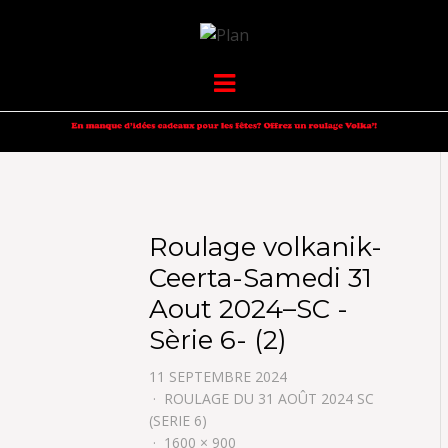
VOLKANIK-
SERGIO NANGERONI #16
Menu
ENDURANCE
Roulage volkanik-
Ceerta-Samedi 31
Aout 2024–SC -
Sèrie 6- (2)
11 SEPTEMBRE 2024
ROULAGE DU 31 AOÛT 2024 SC
(SERIE 6)
1600 × 900