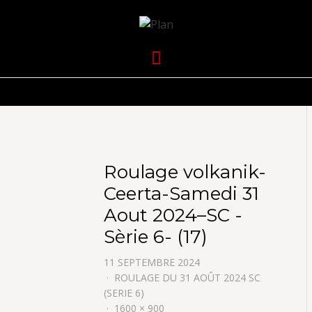
VOLKANIK-
SERGIO NANGERONI #16
Menu
ENDURANCE
Roulage volkanik-
Ceerta-Samedi 31
Aout 2024–SC -
Sèrie 6- (17)
11 SEPTEMBRE 2024
ROULAGE DU 31 AOÛT 2024 SC
(SERIE 6)
1600 × 900