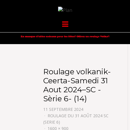
VOLKANIK-
SERGIO NANGERONI #16
Menu
ENDURANCE
Roulage volkanik-
Ceerta-Samedi 31
Aout 2024–SC -
Sèrie 6- (14)
11 SEPTEMBRE 2024
ROULAGE DU 31 AOÛT 2024 SC
(SERIE 6)
1600 × 900