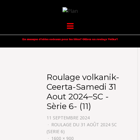
VOLKANIK-
SERGIO NANGERONI #16
Menu
ENDURANCE
Roulage volkanik-
Ceerta-Samedi 31
Aout 2024–SC -
Sèrie 6- (11)
11 SEPTEMBRE 2024
ROULAGE DU 31 AOÛT 2024 SC
(SERIE 6)
1600 × 900