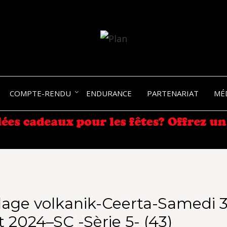
SERGIO NANGERONI #16
VOLKA
COMPTE-RENDU
ENDURANCE
PARTENARIAT
MÉ
ENDU
age volkanik-Ceerta-Samedi 3
 2024–SC -Sèrie 5- (43)