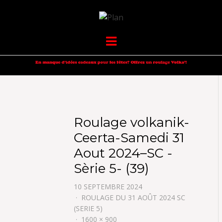
VOLKANIK-
SERGIO NANGERONI #16
Menu
ENDURANCE
Roulage volkanik-
Ceerta-Samedi 31
Aout 2024–SC -
Sèrie 5- (39)
10 SEPTEMBRE 2024
ROULAGE DU 31 AOÛT 2024 SC
(SERIE 5)
1600 × 900