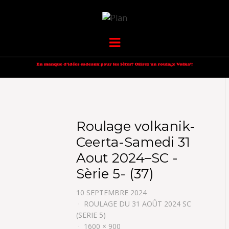
VOLKANIK-
SERGIO NANGERONI #16
Menu
ENDURANCE
Roulage volkanik-
Ceerta-Samedi 31
Aout 2024–SC -
Sèrie 5- (37)
10 SEPTEMBRE 2024
ROULAGE DU 31 AOÛT 2024 SC
(SERIE 5)
1600 × 900