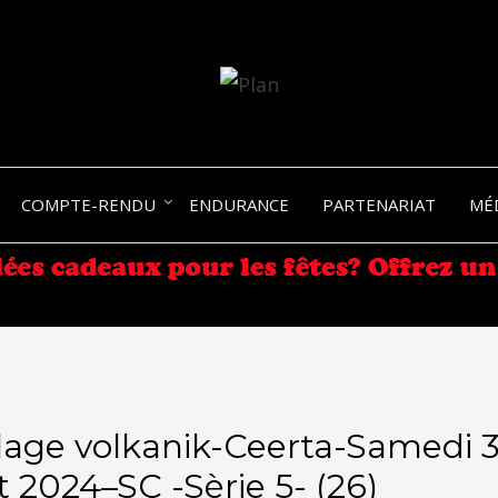
SERGIO NANGERONI #16
VOLKA
COMPTE-RENDU
ENDURANCE
PARTENARIAT
MÉ
ENDU
age volkanik-Ceerta-Samedi 3
 2024–SC -Sèrie 5- (26)