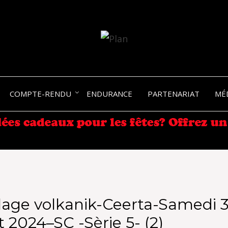
SERGIO NANGERONI #16
VOLKA
COMPTE-RENDU
ENDURANCE
PARTENARIAT
MÉ
ENDU
age volkanik-Ceerta-Samedi 3
 2024–SC -Sèrie 5- (2)