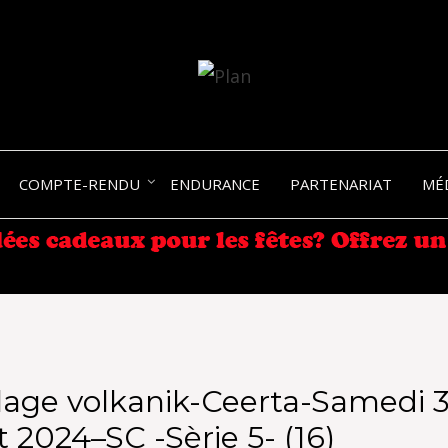
SERGIO NANGERONI #16
VOLKA
COMPTE-RENDU
ENDURANCE
PARTENARIAT
MÉ
ENDU
age volkanik-Ceerta-Samedi 3
 2024–SC -Sèrie 5- (16)