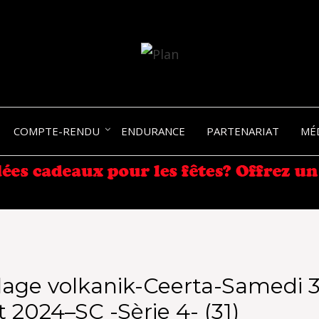
SERGIO NANGERONI #16
VOLKA
COMPTE-RENDU
ENDURANCE
PARTENARIAT
MÉ
ENDU
age volkanik-Ceerta-Samedi 3
 2024–SC -Sèrie 4- (31)