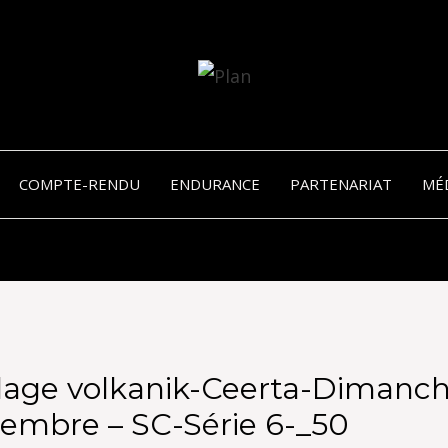
SERGIO NANGERONI #16
VOLKA
COMPTE-RENDU
ENDURANCE
PARTENARIAT
MÉ
ENDU
lage volkanik-Ceerta-Dimanch
embre – SC-Série 6-_50