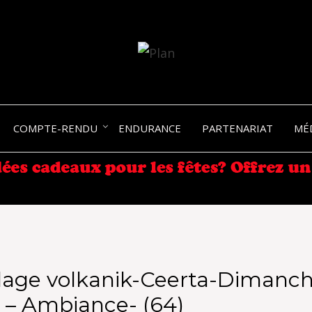
SERGIO NANGERONI #16
VOLKA
COMPTE-RENDU
ENDURANCE
PARTENARIAT
MÉ
ENDU
lage volkanik-Ceerta-Dimanch
l – Ambiance- (64)