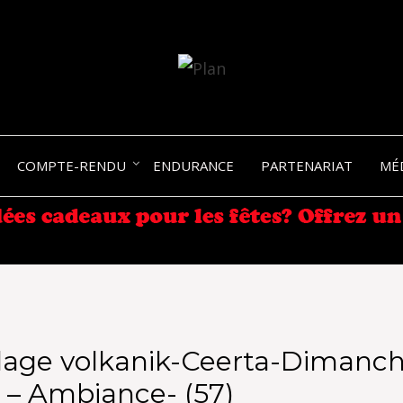
SERGIO NANGERONI #16
VOLKA
COMPTE-RENDU
ENDURANCE
PARTENARIAT
MÉ
ENDU
lage volkanik-Ceerta-Dimanch
l – Ambiance- (57)