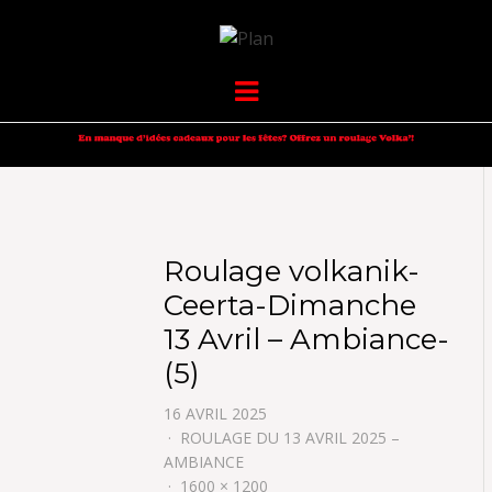
VOLKANIK-
SERGIO NANGERONI #16
Menu
ENDURANCE
Roulage volkanik-
Ceerta-Dimanche
13 Avril – Ambiance-
(5)
16 AVRIL 2025
ROULAGE DU 13 AVRIL 2025 –
AMBIANCE
1600 × 1200