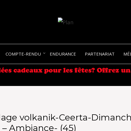
SERGIO NANGERONI #16
VOLKA
COMPTE-RENDU
ENDURANCE
PARTENARIAT
MÉ
ENDU
lage volkanik-Ceerta-Dimanch
l – Ambiance- (45)