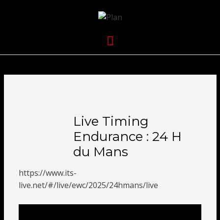
VOLKANIK-
SERGIO NANGERONI #16
Menu
ENDURANCE
Live Timing
Endurance : 24 H
du Mans
https://www.its-
live.net/#/live/ewc/2025/24hmans/live