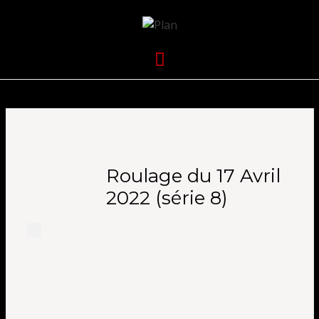
VOLKANIK-
SERGIO NANGERONI #16
Menu
ENDURANCE
Roulage du 17 Avril
2022 (série 8)