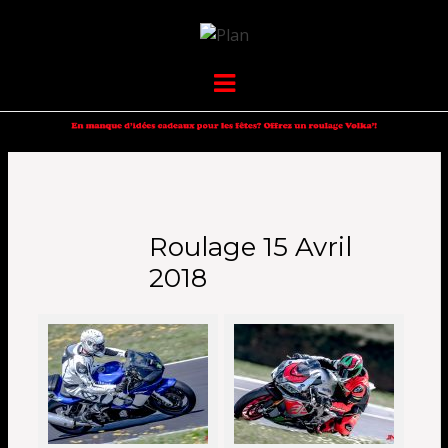
VOLKANIK-
SERGIO NANGERONI #16
Menu
ENDURANCE
Roulage 15 Avril
2018