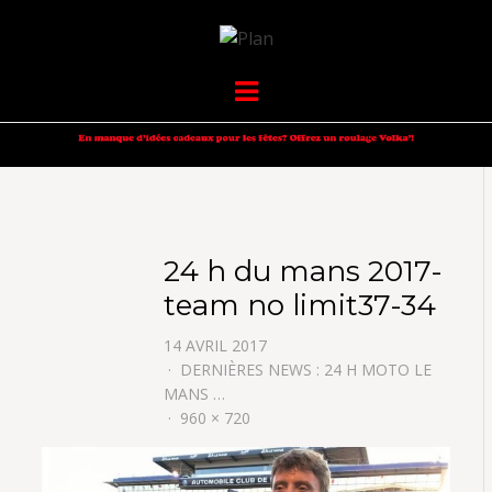
VOLKANIK-
SERGIO NANGERONI #16
Menu
ENDURANCE
24 h du mans 2017-
team no limit37-34
14 AVRIL 2017
DERNIÈRES NEWS : 24 H MOTO LE
MANS …
960 × 720