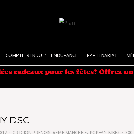
SERGIO NANGERONI #16
VOLKA
COMPTE-RENDU
ENDURANCE
PARTENARIAT
MÉ
ENDU
Y DSC
017
CR DIJON PRENOIS, 6ÈME MANCHE EUROPEAN BIKES
800 