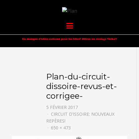
VOLKANIK-
SERGIO NANGERONI #16
Menu
ENDURANCE
Plan-du-circuit-
dissoire-revus-et-
corrigee-
5 FÉVRIER 2017
CIRCUIT D’ISSOIRE: NOUVEAUX
REPÈRES!
650 × 473