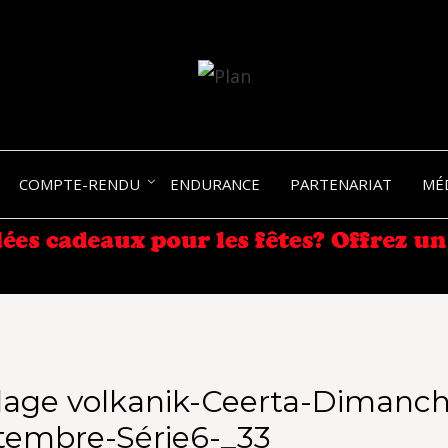
SERGIO NANGERONI #16
VOLKA
COMPTE-RENDU
ENDURANCE
PARTENARIAT
MÉ
ENDU
lage volkanik-Ceerta-Dimanch
tembre-Série6-_33