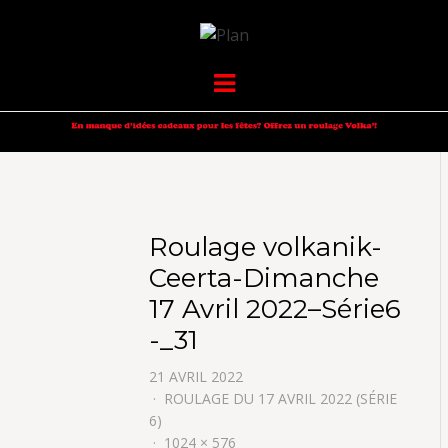
VOLKANIK-
SERGIO NANGERONI #16
Menu
ENDURANCE
Roulage volkanik-
Ceerta-Dimanche
17 Avril 2022–Série6
-_31
21 AVRIL 2022
ROULAGE DU 17 AVRIL 2022 (SÉRIE
6)
1024 × 576