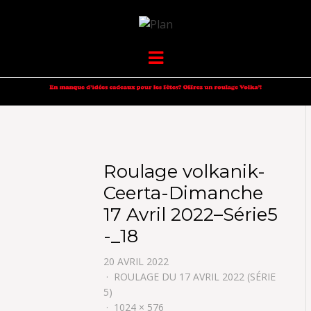
VOLKANIK-
SERGIO NANGERONI #16
Menu
ENDURANCE
Roulage volkanik-
Ceerta-Dimanche
17 Avril 2022–Série5
-_18
20 AVRIL 2022
ROULAGE DU 17 AVRIL 2022 (SÉRIE
5)
1024 × 576