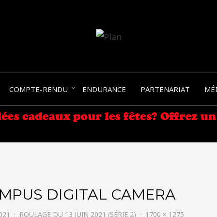
SERGIO NANGERONI #16
VOLKA
COMPTE-RENDU
ENDURANCE
PARTENARIAT
MÉ
ENDU
MPUS DIGITAL CAMERA
021
ROULAGE DU 13 JUIN 2021 (SÉRIE 2)
1700 × 1275