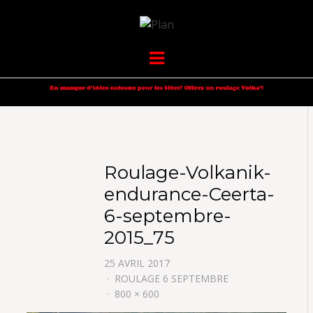
VOLKANIK-
SERGIO NANGERONI #16
Menu
ENDURANCE
Roulage-Volkanik-
endurance-Ceerta-
6-septembre-
2015_75
25 AVRIL 2017
ROULAGE 6 SEPTEMBRE
800 × 600