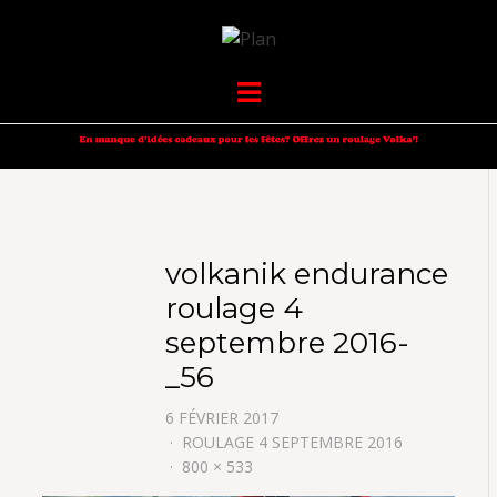
VOLKANIK-
SERGIO NANGERONI #16
Menu
ENDURANCE
volkanik endurance
roulage 4
septembre 2016-
_56
6 FÉVRIER 2017
ROULAGE 4 SEPTEMBRE 2016
800 × 533