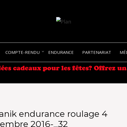
SERGIO NANGERONI #16
VOLKA
COMPTE-RENDU
ENDURANCE
PARTENARIAT
MÉ
ENDU
anik endurance roulage 4
tembre 2016-_32