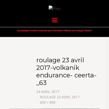
VOLKANIK-
SERGIO NANGERONI #16
Menu
ENDURANCE
roulage 23 avril
2017-volkanik
endurance- ceerta-
_63
24 AVRIL 2017
ROULAGE 23 AVRIL 2017
600 × 800