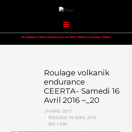
VOLKANIK-
SERGIO NANGERONI #16
Menu
ENDURANCE
Roulage volkanik
endurance
CEERTA- Samedi 16
Avril 2016 –_20
24 AVRIL 2017
ROULAGE 16 AVRIL 2016
800 × 600