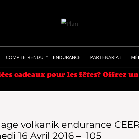
SERGIO NANGERONI #16
VOLKA
COMPTE-RENDU
ENDURANCE
PARTENARIAT
MÉ
ENDU
lage volkanik endurance CEE
di 16 Avril 2016 –_105