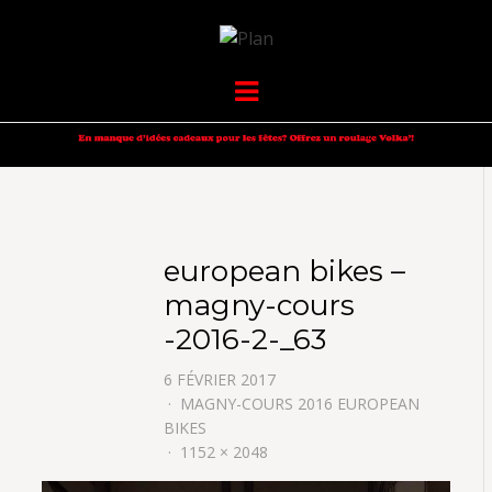
VOLKANIK-
SERGIO NANGERONI #16
Menu
ENDURANCE
european bikes –
magny-cours
-2016-2-_63
6 FÉVRIER 2017
MAGNY-COURS 2016 EUROPEAN
BIKES
1152 × 2048