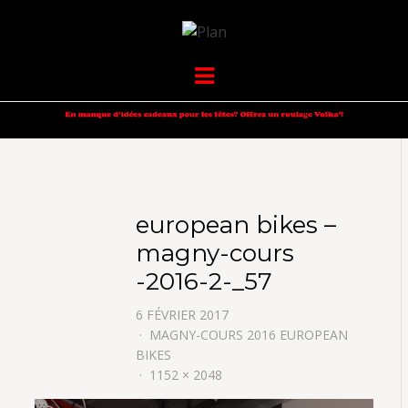
VOLKANIK-
SERGIO NANGERONI #16
Menu
ENDURANCE
european bikes –
magny-cours
-2016-2-_57
6 FÉVRIER 2017
MAGNY-COURS 2016 EUROPEAN
BIKES
1152 × 2048