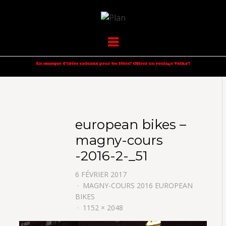
VOLKANIK-
SERGIO NANGERONI #16
Menu
ENDURANCE
european bikes –
magny-cours
-2016-2-_51
6 FÉVRIER 2017
MAGNY-COURS 2016 EUROPEAN
BIKES
1152 × 2048