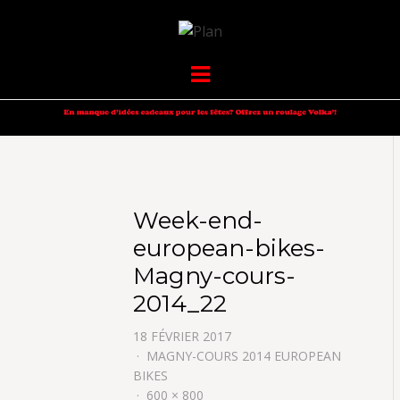
VOLKANIK-
SERGIO NANGERONI #16
Menu
ENDURANCE
Week-end-
european-bikes-
Magny-cours-
2014_22
18 FÉVRIER 2017
MAGNY-COURS 2014 EUROPEAN
BIKES
600 × 800