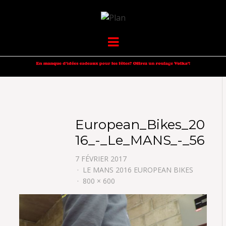
VOLKANIK-
SERGIO NANGERONI #16
Menu
ENDURANCE
European_Bikes_20
16_-_Le_MANS_-_56
7 FÉVRIER 2017
LE MANS 2016 EUROPEAN BIKES
800 × 600