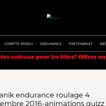
SERGIO NANGERONI #16
VOLKA
COMPTE-RENDU
ENDURANCE
PARTENARIAT
MÉ
ENDU
anik endurance roulage 4
tembre 2016-animations quizz