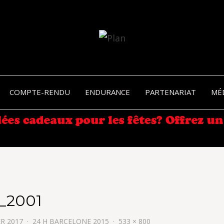
SERGIO NANGERONI #16
VOLKA
COMPTE-RENDU
ENDURANCE
PARTENARIAT
MÉ
ENDU
_2001
ER 2017
24 H BARCELONE 2015
533 × 800