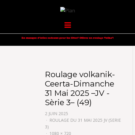
VOLKANIK-
SERGIO NANGERONI #16
Menu
ENDURANCE
Roulage volkanik-
Ceerta-Dimanche
31 Mai 2025 –JV -
Sèrie 3– (49)
2 JUIN 2025
ROULAGE DU 31 MAI 2025 JV (SERIE
3)
1080 × 720