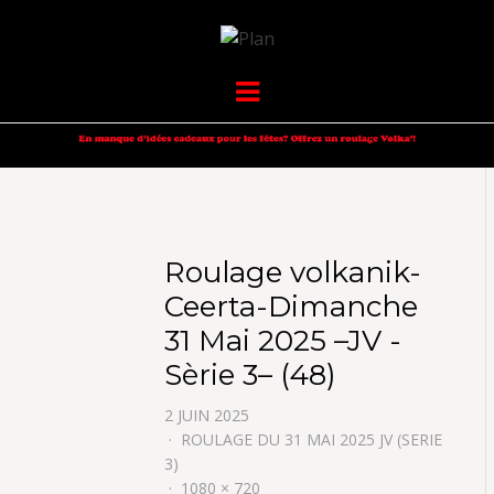
VOLKANIK-
SERGIO NANGERONI #16
Menu
ENDURANCE
Roulage volkanik-
Ceerta-Dimanche
31 Mai 2025 –JV -
Sèrie 3– (48)
2 JUIN 2025
ROULAGE DU 31 MAI 2025 JV (SERIE
3)
1080 × 720